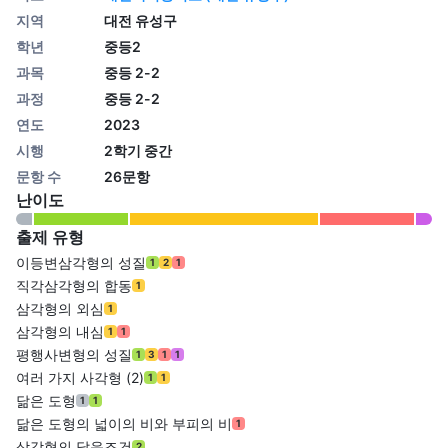
지역
대전 유성구
학년
중등2
과목
중등 2-2
과정
중등 2-2
연도
2023
시행
2학기 중간
문항 수
26문항
난이도
출제 유형
이등변삼각형의 성질
1
2
1
직각삼각형의 합동
1
삼각형의 외심
1
삼각형의 내심
1
1
평행사변형의 성질
1
3
1
1
여러 가지 사각형 (2)
1
1
닮은 도형
1
1
닮은 도형의 넓이의 비와 부피의 비
1
삼각형의 닮음조건
2