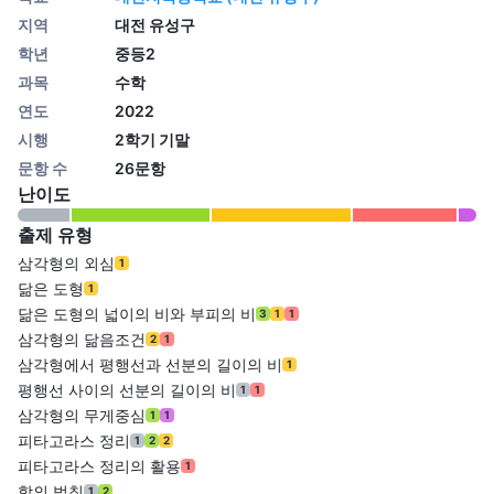
지역
대전 유성구
학년
중등2
과목
수학
연도
2022
시행
2학기 기말
문항 수
26문항
난이도
출제 유형
삼각형의 외심
1
닮은 도형
1
닮은 도형의 넓이의 비와 부피의 비
3
1
1
삼각형의 닮음조건
2
1
삼각형에서 평행선과 선분의 길이의 비
1
평행선 사이의 선분의 길이의 비
1
1
삼각형의 무게중심
1
1
피타고라스 정리
1
2
2
피타고라스 정리의 활용
1
합의 법칙
1
2