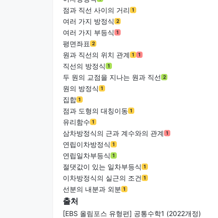
점과 직선 사이의 거리
1
여러 가지 방정식
2
여러 가지 부등식
1
평면좌표
2
원과 직선의 위치 관계
1
1
직선의 방정식
1
두 원의 교점을 지나는 원과 직선
2
원의 방정식
1
집합
1
점과 도형의 대칭이동
1
유리함수
1
삼차방정식의 근과 계수와의 관계
1
연립이차방정식
1
연립일차부등식
1
절댓값이 있는 일차부등식
1
이차방정식의 실근의 조건
1
선분의 내분과 외분
1
출처
[EBS 올림포스 유형편] 공통수학1 (2022개정)