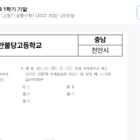
3 1학기 기말
⋅
25문항
고등1
공통수학1 (2022 개정)