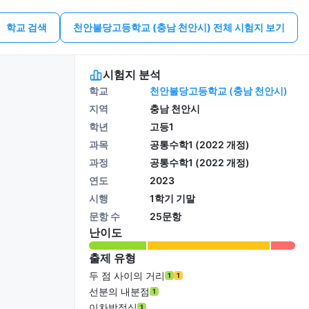
학교 검색
천안불당고등학교 (충남 천안시) 전체 시험지 보기
시험지 분석
학교
천안불당고등학교 (충남 천안시)
지역
충남 천안시
학년
고등1
과목
공통수학1 (2022 개정)
과정
공통수학1 (2022 개정)
연도
2023
시행
1학기 기말
문항 수
25문항
난이도
출제 유형
두 점 사이의 거리
1
1
선분의 내분점
1
이차방정식
1