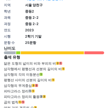
지역
서울 양천구
학년
중등2
과목
중등 2-2
과정
중등 2-2
연도
2023
시행
2학기 기말
문항 수
25문항
난이도
출제 유형
닮은 도형의 넓이의 비와 부피의 비
2
1
삼각형에서 평행선과 선분의 길이의 비
1
삼각형의 각의 이등분선
1
평행선 사이의 선분의 길이의 비
1
삼각형의 무게중심
3
3
피타고라스 정리
1
1
피타고라스 정리의 활용
2
3
곱의 법칙
1
1
여러 가지 경우의 수
2