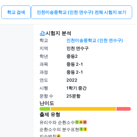
학교 검색
인천미송중학교 (인천 연수구) 전체 시험지 보기
시험지 분석
학교
인천미송중학교 (인천 연수구)
지역
인천 연수구
학년
중등2
과목
중등 2-1
과정
중등 2-1
연도
2022
시행
1학기 중간
문항 수
25문항
난이도
출제 유형
유리수와 순환소수
1
4
4
순환소수의 분수표현
1
3
지수법칙
4