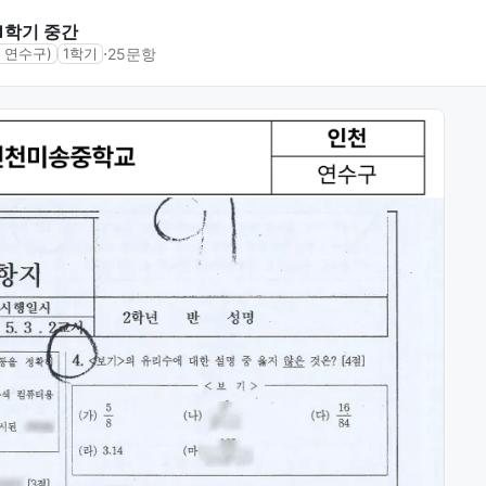
 1학기 중간
⋅
25문항
 연수구)
1학기