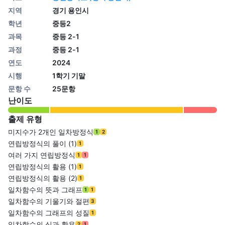
지역
경기 용인시
학년
중등2
과목
중등 2-1
과정
중등 2-1
연도
2024
시행
1학기 기말
문항 수
25문항
난이도
출제 유형
미지수가 2개인 일차방정식
1
2
연립방정식의 풀이 (1)
1
여러 가지 연립방정식
1
1
연립방정식의 활용 (1)
1
연립방정식의 활용 (2)
1
일차함수의 뜻과 그래프
1
1
일차함수의 기울기와 절편
3
일차함수의 그래프의 성질
1
일차함수의 식과 활용
2
1