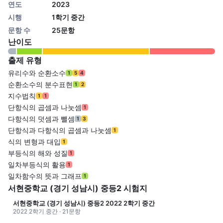
연도
2023
시행
1학기 중간
문항 수
25문항
난이도
출제 유형
유리수와 순환소수
1
5
4
순환소수의 분수표현
1
2
지수법칙
1
1
단항식의 곱셈과 나눗셈
1
다항식의 덧셈과 뺄셈
1
3
단항식과 다항식의 곱셈과 나눗셈
1
식의 변형과 대입
1
부등식의 해와 성질
1
일차부등식의 활용
1
일차함수의 뜻과 그래프
1
서현중학교 (경기 성남시) 중등2 시험지
서현중학교 (경기 성남시) 중등2 2022 2학기 중간
2022 2학기 중간 · 21문항