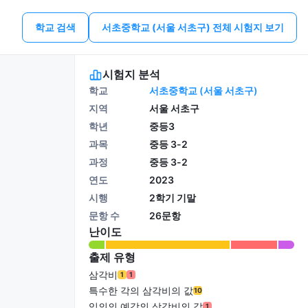
학교 검색
서초중학교 (서울 서초구) 전체 시험지 보기
시험지 분석
학교
서초중학교 (서울 서초구)
지역
서울 서초구
학년
중등3
과목
중등 3-2
과정
중등 3-2
연도
2023
시행
2학기 기말
문항 수
26문항
난이도
출제 유형
삼각비
1
1
특수한 각의 삼각비의 값
10
임의의 예각의 삼각비의 값
1