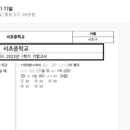
기 기말
⋅
26문항
말
중등 3-2