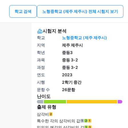
학교 검색
노형중학교 (제주 제주시) 전체 시험지 보기
시험지 분석
학교
노형중학교 (제주 제주시)
지역
제주 제주시
학년
중등3
과목
중등 3-2
과정
중등 3-2
연도
2023
시행
2학기 중간
문항 수
26문항
난이도
출제 유형
삼각비
2
특수한 각의 삼각비의 값
1
2
1
임의의 예각의 삼각비의 값
1
3