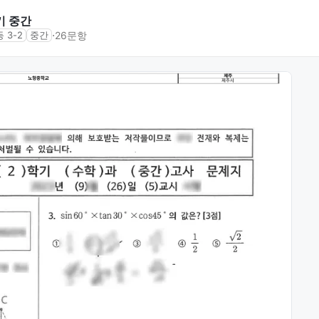
기 중간
⋅
26문항
 3-2
중간