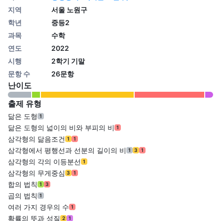
지역
서울 노원구
학년
중등2
과목
수학
연도
2022
시행
2학기 기말
문항 수
26문항
난이도
출제 유형
닮은 도형
1
닮은 도형의 넓이의 비와 부피의 비
1
삼각형의 닮음조건
1
1
삼각형에서 평행선과 선분의 길이의 비
1
3
1
삼각형의 각의 이등분선
1
삼각형의 무게중심
3
1
합의 법칙
1
3
곱의 법칙
1
여러 가지 경우의 수
1
확률의 뜻과 성질
2
1