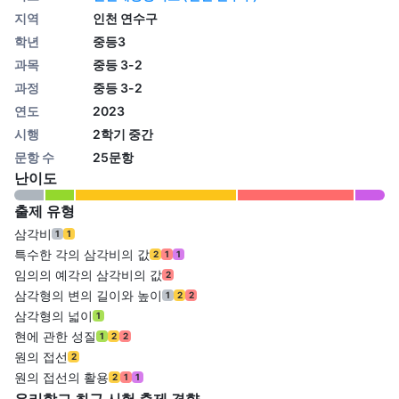
지역
인천 연수구
학년
중등3
과목
중등 3-2
과정
중등 3-2
연도
2023
시행
2학기 중간
문항 수
25문항
난이도
출제 유형
삼각비
1
1
특수한 각의 삼각비의 값
2
1
1
임의의 예각의 삼각비의 값
2
삼각형의 변의 길이와 높이
1
2
2
삼각형의 넓이
1
현에 관한 성질
1
2
2
원의 접선
2
원의 접선의 활용
2
1
1