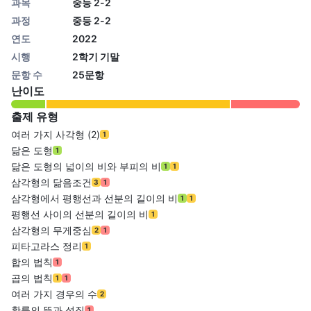
과목
중등 2-2
과정
중등 2-2
연도
2022
시행
2학기 기말
문항 수
25문항
난이도
출제 유형
여러 가지 사각형 (2)
1
닮은 도형
1
닮은 도형의 넓이의 비와 부피의 비
1
1
삼각형의 닮음조건
3
1
삼각형에서 평행선과 선분의 길이의 비
1
1
평행선 사이의 선분의 길이의 비
1
삼각형의 무게중심
2
1
피타고라스 정리
1
합의 법칙
1
곱의 법칙
1
1
여러 가지 경우의 수
2
확률의 뜻과 성질
1