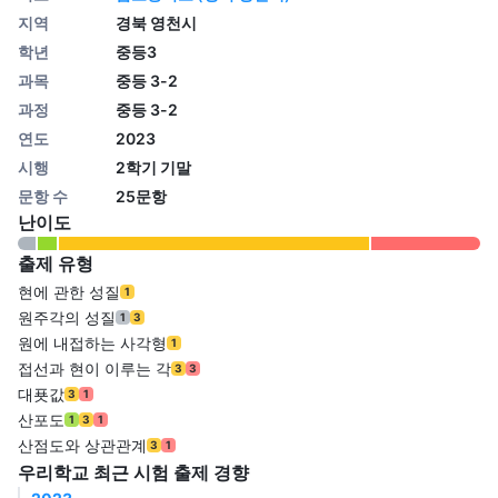
지역
경북 영천시
학년
중등3
과목
중등 3-2
과정
중등 3-2
연도
2023
시행
2학기 기말
문항 수
25문항
난이도
출제 유형
현에 관한 성질
1
원주각의 성질
1
3
원에 내접하는 사각형
1
접선과 현이 이루는 각
3
3
대푯값
3
1
산포도
1
3
1
산점도와 상관관계
3
1
우리학교 최근 시험 출제 경향