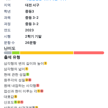
지역
대전 서구
학년
중등3
과목
중등 3-2
과정
중등 3-2
연도
2023
시행
2학기 기말
문항 수
26문항
난이도
출제 유형
삼각형의 변의 길이와 높이
1
삼각형의 넓이
1
현에 관한 성질
1
원주각의 성질
2
3
원에 내접하는 사각형
1
접선과 현이 이루는 각
1
3
대푯값
5
산포도
1
2
1
산점도와 상관관계
2
2