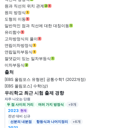
원과 직선의 위치 관계
2
1
원의 방정식
1
도형의 이동
1
일반적인 점과 직선에 대한 대칭이동
1
유리함수
1
고차방정식의 풀이
1
연립이차방정식
1
연립일차부등식
1
절댓값이 있는 일차부등식
1
이차부등식
2
출처
[EBS 올림포스 유형편] 공통수학1 (2022개정)
[EBS 올림포스] 수학(상)
우리학교 최근 시험 출제 경향
자주 나오는 단원
두 점 사이의 거리
여러 가지 방정식
+9개
2023
현재
전년 대비 신규
선분의 내분점
항등식과 나머지정리
+6개
2021