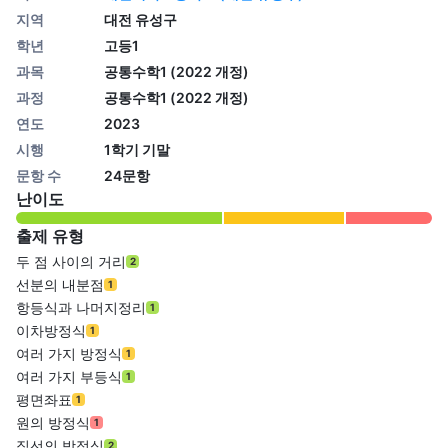
지역
대전 유성구
학년
고등1
과목
공통수학1 (2022 개정)
과정
공통수학1 (2022 개정)
연도
2023
시행
1학기 기말
문항 수
24문항
난이도
출제 유형
두 점 사이의 거리
2
선분의 내분점
1
항등식과 나머지정리
1
이차방정식
1
여러 가지 방정식
1
여러 가지 부등식
1
평면좌표
1
원의 방정식
1
직선의 방정식
2