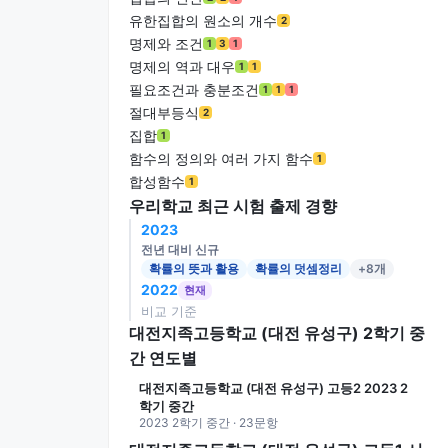
유한집합의 원소의 개수
2
명제와 조건
1
3
1
명제의 역과 대우
1
1
필요조건과 충분조건
1
1
1
절대부등식
2
집합
1
함수의 정의와 여러 가지 함수
1
합성함수
1
우리학교 최근 시험 출제 경향
2023
전년 대비 신규
확률의 뜻과 활용
확률의 덧셈정리
+8개
2022
현재
비교 기준
대전지족고등학교 (대전 유성구) 2학기 중
간 연도별
대전지족고등학교 (대전 유성구) 고등2 2023 2
학기 중간
2023 2학기 중간 · 23문항