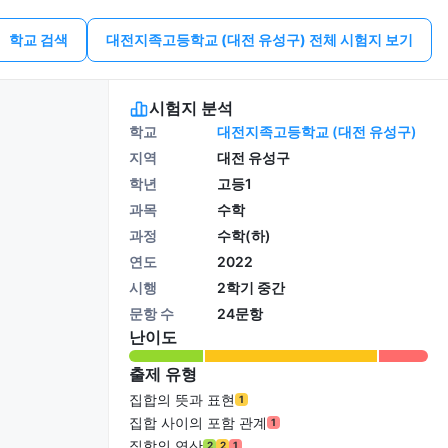
학교 검색
대전지족고등학교 (대전 유성구) 전체 시험지 보기
시험지 분석
학교
대전지족고등학교 (대전 유성구)
지역
대전 유성구
학년
고등1
과목
수학
과정
수학(하)
연도
2022
시행
2학기 중간
문항 수
24문항
난이도
출제 유형
집합의 뜻과 표현
1
집합 사이의 포함 관계
1
집합의 연산
2
2
1