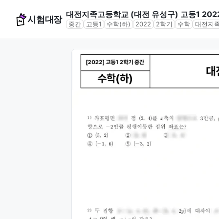
대전지족고등학교 (대전 유성구) 고등1 202
시험대장
중간
고등1
수학(하)
2022
2학기
수학
대전지족