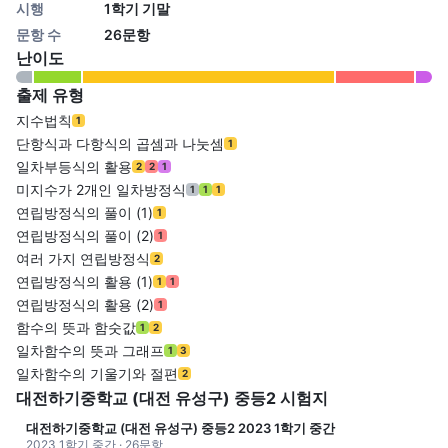
시행
1학기 기말
문항 수
26문항
난이도
출제 유형
지수법칙
1
단항식과 다항식의 곱셈과 나눗셈
1
일차부등식의 활용
2
2
1
미지수가 2개인 일차방정식
1
1
1
연립방정식의 풀이 (1)
1
연립방정식의 풀이 (2)
1
여러 가지 연립방정식
2
연립방정식의 활용 (1)
1
1
연립방정식의 활용 (2)
1
함수의 뜻과 함숫값
1
2
일차함수의 뜻과 그래프
1
3
일차함수의 기울기와 절편
2
대전하기중학교 (대전 유성구) 중등2 시험지
대전하기중학교 (대전 유성구) 중등2 2023 1학기 중간
2023 1학기 중간 · 26문항