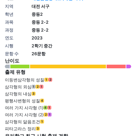
지역
대전 서구
학년
중등2
과목
중등 2-2
과정
중등 2-2
연도
2023
시행
2학기 중간
문항 수
26문항
난이도
출제 유형
이등변삼각형의 성질
1
2
삼각형의 외심
1
2
1
삼각형의 내심
3
평행사변형의 성질
4
여러 가지 사각형 (1)
4
1
여러 가지 사각형 (2)
2
1
삼각형의 닮음조건
1
피타고라스 정리
3