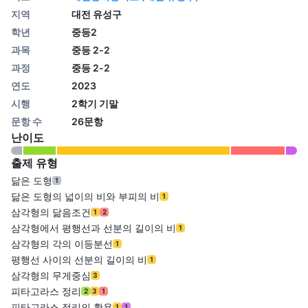
지역
대전 유성구
학년
중등2
과목
중등 2-2
과정
중등 2-2
연도
2023
시행
2학기 기말
문항 수
26문항
난이도
출제 유형
닮은 도형
1
닮은 도형의 넓이의 비와 부피의 비
1
삼각형의 닮음조건
1
2
삼각형에서 평행선과 선분의 길이의 비
1
삼각형의 각의 이등분선
1
평행선 사이의 선분의 길이의 비
1
삼각형의 무게중심
3
피타고라스 정리
2
3
1
피타고라스 정리의 활용
1
1