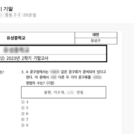
기 기말
⋅
26문항
기
중등 2-2