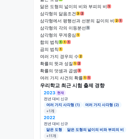
닮은 도형의 넓이의 비와 부피의 비
1
삼각형의 닮음조건
3
2
삼각형에서 평행선과 선분의 길이의 비
2
1
삼각형의 각의 이등분선
1
삼각형의 무게중심
1
합의 법칙
1
1
1
곱의 법칙
1
여러 가지 경우의 수
2
확률의 뜻과 성질
1
2
확률의 덧셈과 곱셈
1
여러 가지 사건의 확률
1
1
우리학교 최근 시험 출제 경향
2023
현재
전년 대비 신규
여러 가지 사각형 (1)
여러 가지 사각형 (2)
+1개
2022
전년 대비 신규
닮은 도형
닮은 도형의 넓이의 비와 부피의 비
+11개