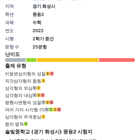
지역
경기 화성시
학년
중등2
과목
수학
연도
2022
시행
2학기 중간
문항 수
25문항
난이도
출제 유형
이등변삼각형의 성질
3
1
직각삼각형의 합동
1
삼각형의 외심
1
1
삼각형의 내심
1
2
1
평행사변형의 성질
1
2
3
여러 가지 사각형 (1)
1
1
2
2
삼각형의 무게중심
1
합의 법칙
1
솔빛중학교 (경기 화성시) 중등2 시험지