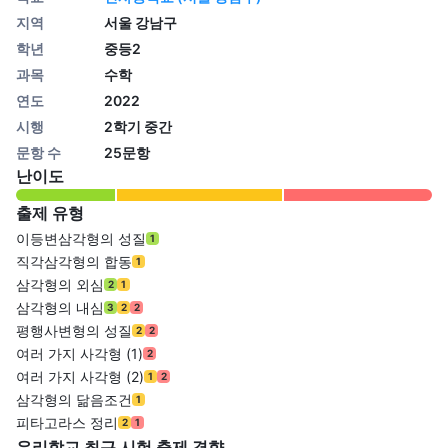
지역
서울 강남구
학년
중등2
과목
수학
연도
2022
시행
2학기 중간
문항 수
25문항
난이도
출제 유형
이등변삼각형의 성질
1
직각삼각형의 합동
1
삼각형의 외심
2
1
삼각형의 내심
3
2
2
평행사변형의 성질
2
2
여러 가지 사각형 (1)
2
여러 가지 사각형 (2)
1
2
삼각형의 닮음조건
1
피타고라스 정리
2
1
우리학교 최근 시험 출제 경향