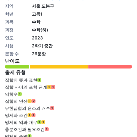
지역
서울 도봉구
학년
고등1
과목
수학
과정
수학(하)
연도
2023
시행
2학기 중간
문항 수
26문항
난이도
출제 유형
집합의 뜻과 표현
1
집합 사이의 포함 관계
2
1
역함수
1
집합의 연산
3
2
유한집합의 원소의 개수
1
명제와 조건
1
1
명제의 역과 대우
1
1
충분조건과 필요조건
1
명제의 증명
1