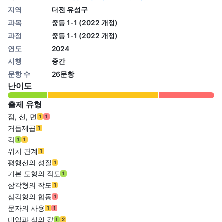
지역
대전 유성구
과목
중등 1-1 (2022 개정)
과정
중등 1-1 (2022 개정)
연도
2024
시행
중간
문항 수
26문항
난이도
출제 유형
점, 선, 면
1
1
거듭제곱
1
각
1
1
위치 관계
1
평행선의 성질
1
기본 도형의 작도
1
삼각형의 작도
1
삼각형의 합동
1
문자의 사용
1
1
대입과 식의 값
1
2