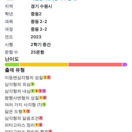
지역
경기 수원시
학년
중등2
과목
중등 2-2
과정
중등 2-2
연도
2023
시행
2학기 중간
문항 수
25문항
난이도
출제 유형
이등변삼각형의 성질
2
1
삼각형의 외심
1
삼각형의 내심
1
5
1
1
평행사변형의 성질
1
3
여러 가지 사각형 (1)
1
닮은 도형
1
1
삼각형의 닮음조건
1
피타고라스 정리
1
2
피타고라스 정리의 활용
1