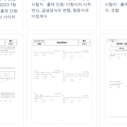
시험지 · 출제 단원: 다항식의 사칙
시험지 · 출
2023 1학
연산, 곱셈공식의 변형, 항등식과
수, 조합
 출제 단원:
미정계수
선 사이의