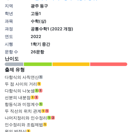
지역
광주 동구
학년
고등1
과목
수학(상)
과정
공통수학1 (2022 개정)
연도
2022
시행
1학기 중간
문항 수
26문항
난이도
출제 유형
다항식의 사칙연산
1
두 점 사이의 거리
1
다항식의 나눗셈
1
1
선분의 내분점
1
1
항등식과 미정계수
1
두 직선의 위치 관계
1
1
나머지정리와 인수정리
1
2
인수정리와 조립제법
1
원의 방정식
1