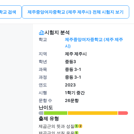
학교 검색
제주중앙여자중학교 (제주 제주시) 전체 시험지 보기
시험지 분석
학교
제주중앙여자중학교 (제주 제주
시)
지역
제주 제주시
학년
중등3
과목
중등 3-1
과정
중등 3-1
연도
2023
시행
1학기 중간
문항 수
26문항
난이도
출제 유형
제곱근의 뜻과 성질
1
2
제곱근의 성질 응용
1