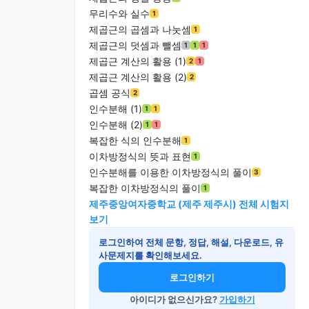
무리수와 실수
1
제곱근의 곱셈과 나눗셈
1
제곱근의 덧셈과 뺄셈
1
1
1
제곱근 계산의 활용 (1)
2
1
제곱근 계산의 활용 (2)
2
곱셈 공식
2
인수분해 (1)
1
1
인수분해 (2)
1
1
복잡한 식의 인수분해
1
이차방정식의 뜻과 표현
1
인수분해를 이용한 이차방정식의 풀이
3
복잡한 이차방정식의 풀이
1
제주중앙여자중학교 (제주 제주시) 전체 시험지
보기
로그인하여 전체 문항, 정답, 해설, 다운로드, 유
사문제지를 확인해보세요.
로그인하기
아이디가 없으신가요?
가입하기