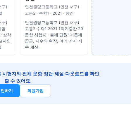
구) ·
인천원당고등학교 (인천 서구) ·
말
고등2 · 수학1 · 2021 · 중간
서구)
인천원당고등학교 (인천 서구)
기말
고등2 수학1 2021 1학기중간 20
: 삼각
문항 시험지 · 출제 단원: 거듭제
 코사인
곱근, 지수의 확장, 여러 가지 지
열
수 계산
 시험지와 전체 문항·정답·해설·다운로드를 확인
할 수 있어요.
그인하기
회원가입