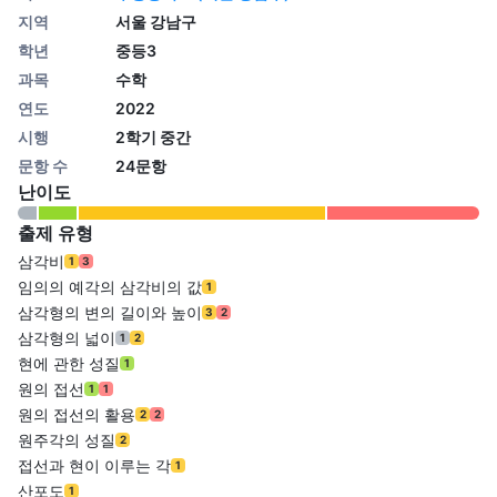
지역
서울 강남구
학년
중등3
과목
수학
연도
2022
시행
2학기 중간
문항 수
24문항
난이도
출제 유형
삼각비
1
3
임의의 예각의 삼각비의 값
1
삼각형의 변의 길이와 높이
3
2
삼각형의 넓이
1
2
현에 관한 성질
1
원의 접선
1
1
원의 접선의 활용
2
2
원주각의 성질
2
접선과 현이 이루는 각
1
산포도
1