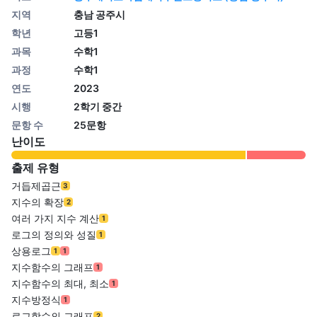
지역
충남 공주시
학년
고등1
과목
수학1
과정
수학1
연도
2023
시행
2학기 중간
문항 수
25문항
난이도
출제 유형
거듭제곱근
3
지수의 확장
2
여러 가지 지수 계산
1
로그의 정의와 성질
1
상용로그
1
1
지수함수의 그래프
1
지수함수의 최대, 최소
1
지수방정식
1
로그함수의 그래프
2