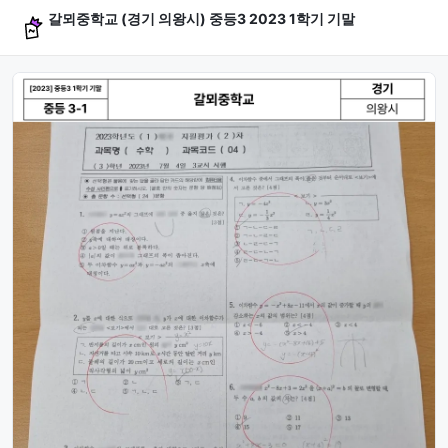
갈뫼중학교 (경기 의왕시) 중등3 2023 1학기 기말
문제 미리보기 (4문항)