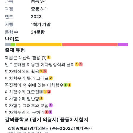
과목
중등 3-1
과정
중등 3-1
연도
2023
시행
1학기 기말
문항 수
24문항
난이도
출제 유형
제곱근 계산의 활용 (1)
1
인수분해를 이용한 이차방정식의 풀이
1
3
이차방정식의 활용
1
5
이차함수의 뜻과 그래프
2
꼭짓점이 축 위에 있는 이차함수
1
1
이차함수의 표준형
1
1
2
이차함수의 일반형
2
이차함수 그래프와 교점
1
이차함수의 식 구하기
1
1
갈뫼중학교 (경기 의왕시) 중등3 시험지
갈뫼중학교 (경기 의왕시) 중등3 2022 1학기 중간