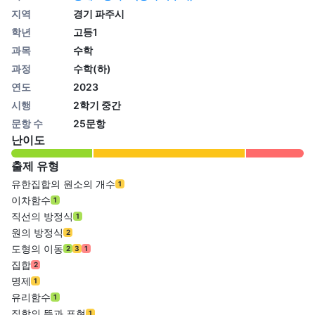
지역
경기 파주시
학년
고등1
과목
수학
과정
수학(하)
연도
2023
시행
2학기 중간
문항 수
25문항
난이도
출제 유형
유한집합의 원소의 개수
1
이차함수
1
직선의 방정식
1
원의 방정식
2
도형의 이동
2
3
1
집합
2
명제
1
유리함수
1
집합의 뜻과 표현
1