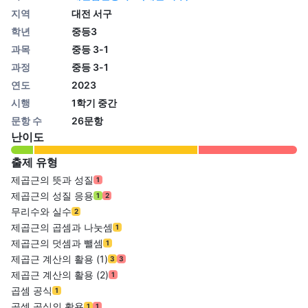
지역
대전 서구
학년
중등3
과목
중등 3-1
과정
중등 3-1
연도
2023
시행
1학기 중간
문항 수
26문항
난이도
출제 유형
제곱근의 뜻과 성질
1
제곱근의 성질 응용
1
2
무리수와 실수
2
제곱근의 곱셈과 나눗셈
1
제곱근의 덧셈과 뺄셈
1
제곱근 계산의 활용 (1)
3
3
제곱근 계산의 활용 (2)
1
곱셈 공식
1
곱셈 공식의 활용
1
1