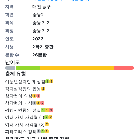
지역
대전 동구
학년
중등2
과목
중등 2-2
과정
중등 2-2
연도
2023
시행
2학기 중간
문항 수
26문항
난이도
출제 유형
이등변삼각형의 성질
1
1
직각삼각형의 합동
2
삼각형의 외심
1
1
삼각형의 내심
1
3
2
평행사변형의 성질
1
1
1
여러 가지 사각형 (1)
2
2
여러 가지 사각형 (2)
2
피타고라스 정리
1
1
3