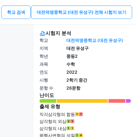
학교 검색
대전덕명중학교 (대전 유성구) 전체 시험지 보기
시험지 분석
학교
대전덕명중학교 (대전 유성구)
지역
대전 유성구
학년
중등2
과목
수학
연도
2022
시행
2학기 중간
문항 수
26문항
난이도
출제 유형
직각삼각형의 합동
1
1
삼각형의 외심
2
1
삼각형의 내심
1
1
평행사변형의 성질
1
4