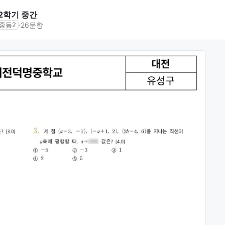
 2학기 중간
⋅
26문항
중등2