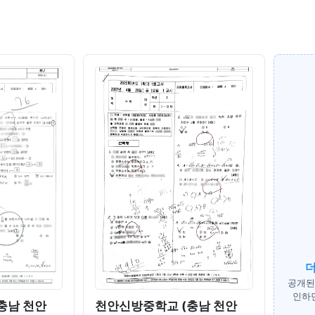
더
공개된
인하면
충남 천안
천안신방중학교 (충남 천안