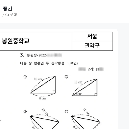
기 중간
⋅
25문항
간