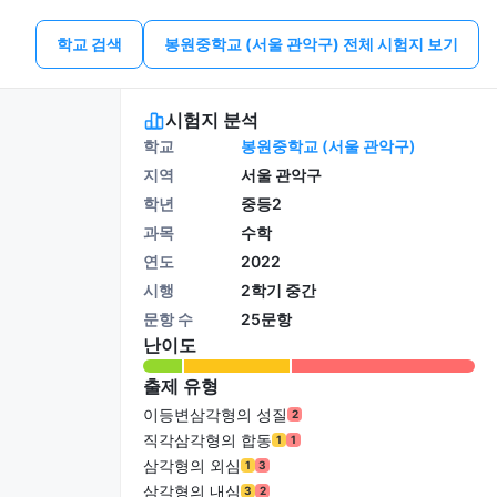
학교 검색
봉원중학교 (서울 관악구) 전체 시험지 보기
시험지 분석
학교
봉원중학교 (서울 관악구)
지역
서울 관악구
학년
중등2
과목
수학
연도
2022
시행
2학기 중간
문항 수
25문항
난이도
출제 유형
이등변삼각형의 성질
2
직각삼각형의 합동
1
1
삼각형의 외심
1
3
삼각형의 내심
3
2