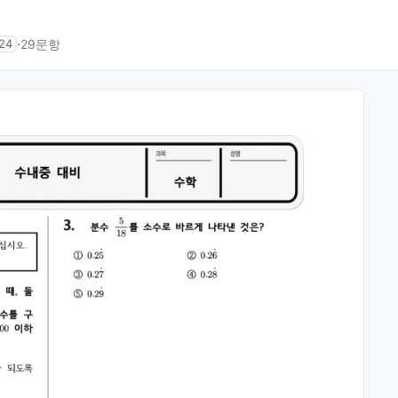
⋅
29문항
24