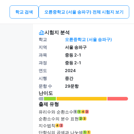
학교 검색
오륜중학교 (서울 송파구) 전체 시험지 보기
시험지 분석
학교
오륜중학교 (서울 송파구)
지역
서울 송파구
과목
중등 2-1
과정
중등 2-1
연도
2024
시행
중간
문항 수
29문항
난이도
출제 유형
유리수와 순환소수
1
1
4
3
순환소수의 분수 표현
2
3
지수법칙
4
2
단항식의 곱셈과 나눗셈
1
1